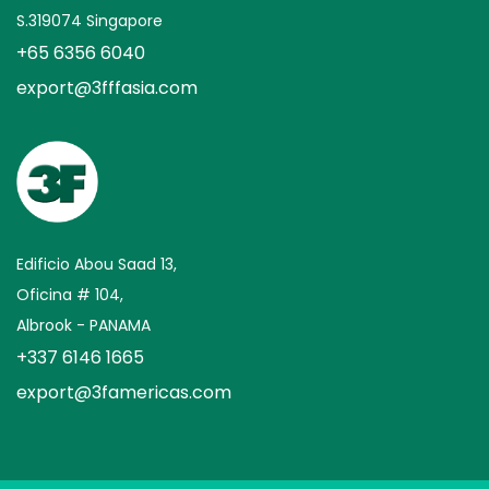
S.319074 Singapore
+65 6356 6040
export@3fffasia.com
Edificio Abou Saad 13,
Oficina # 104,
Albrook - PANAMA
+337 6146 1665
export@3famericas.com