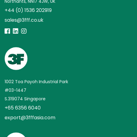
Northants, NN17 4JW, UK
+44 (0) 1536 202919
sales@3fff.co.uk
1002 Toa Payoh Industrial Park
#03-1447
S.319074 Singapore
+65 6356 6040
export@3fffasia.com