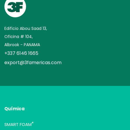
Edificio Abou Saad 13,
Oficina # 104,
Albrook - PANAMA
+337 6146 1665
export@3famericas.com
Química
®
SMART FOAM