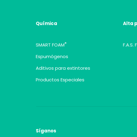
Química
Alta 
®
SMART FOAM
F.A.S.
Espumógenos
Aditivos para extintores
Productos Especiales
Síganos