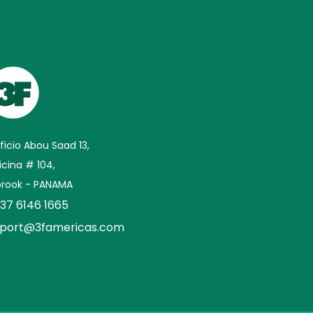
ificio Abou Saad 13,
icina # 104,
brook - PANAMA
37 6146 1665
port@3famericas.com