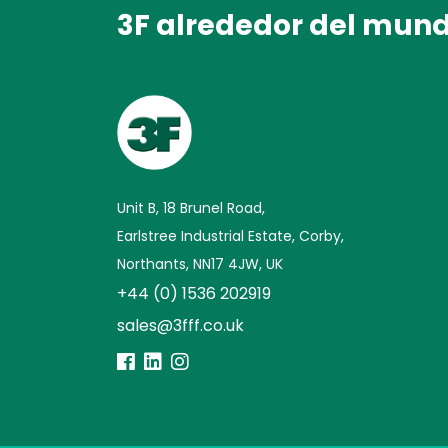
3F alrededor del mun
Unit B, 18 Brunel Road,
Earlstree Industrial Estate, Corby,
Northants, NN17 4JW, UK
+44 (0) 1536 202919
sales@3fff.co.uk