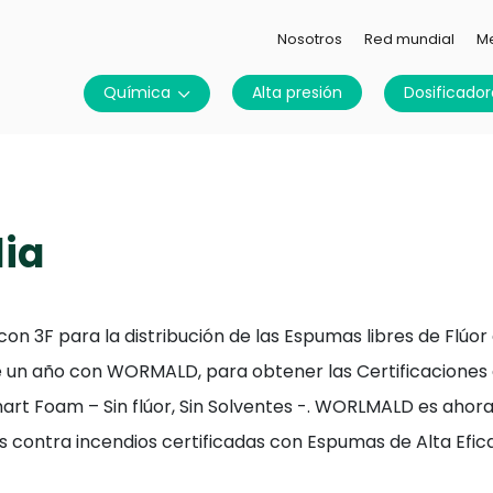
Nosotros
Red mundial
M
Química
Alta presión
Dosificador
lia
n 3F para la distribución de las Espumas libres de Flúor 
 un año con WORMALD, para obtener las Certificaciones 
art Foam – Sin flúor, Sin Solventes -. WORLMALD es ahor
es contra incendios certificadas con Espumas de Alta Efic