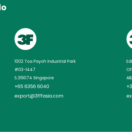
do
1002 Toa Payoh Industrial Park
Ed
#03-1447
Of
S.319074 Singapore
Al
+65 6356 6040
+3
export@3fffasia.com
ex